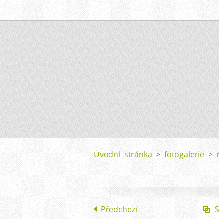
Úvodní stránka
>
fotogalerie
>
Předchozí
S