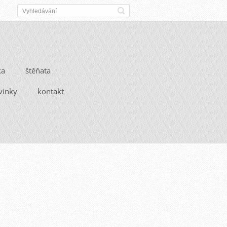
ka
štěňata
vinky
kontakt