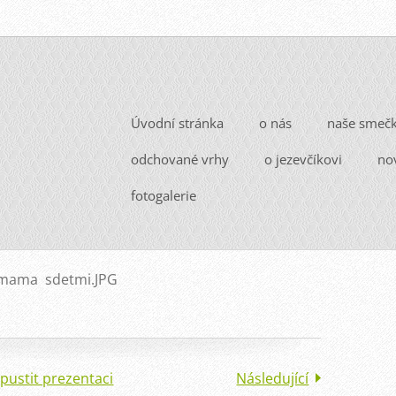
Úvodní stránka
o nás
naše smeč
odchované vrhy
o jezevčíkovi
no
fotogalerie
mama sdetmi.JPG
pustit prezentaci
Následující