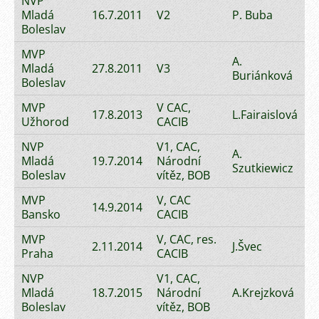
NVP
Mladá
16.7.2011
V2
P. Buba
Boleslav
MVP
A.
Mladá
27.8.2011
V3
Buriánková
Boleslav
MVP
V CAC,
17.8.2013
L.Fairaislová
Užhorod
CACIB
NVP
V1, CAC,
A.
Mladá
19.7.2014
Národní
Szutkiewicz
Boleslav
vítěz, BOB
MVP
V, CAC
14.9.2014
Bansko
CACIB
MVP
V, CAC, res.
2.11.2014
J.Švec
Praha
CACIB
NVP
V1, CAC,
Mladá
18.7.2015
Národní
A.Krejzková
Boleslav
vítěz, BOB