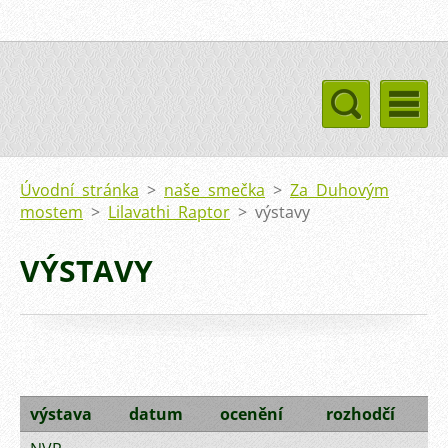
Úvodní stránka
>
naše smečka
>
Za Duhovým
mostem
>
Lilavathi Raptor
>
výstavy
VÝSTAVY
výstava
datum
ocenění
rozhodčí