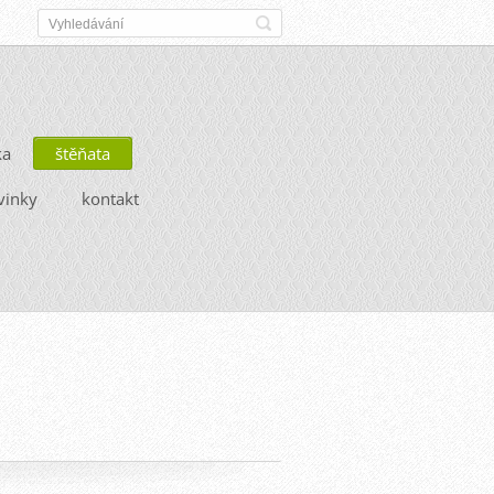
ka
štěňata
vinky
kontakt