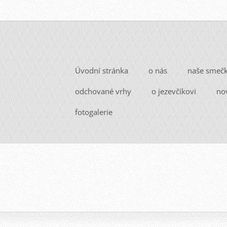
Úvodní stránka
o nás
naše smeč
odchované vrhy
o jezevčíkovi
no
fotogalerie