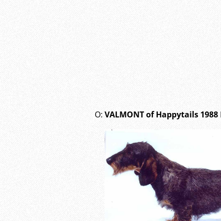
O:
VALMONT
of Happytails 198