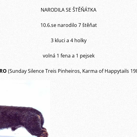
NARODILA SE ŠTĚŇÁTKA
10.6.se narodilo 7 štěňat
3 kluci a 4 holky
volná 1 fena a 1 pejsek
8 RO
(Sunday Silence Treis Pinheiros, Karma of Happytails 19