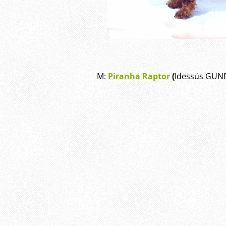
M:
Piranha Raptor
(
Idessüs GUND