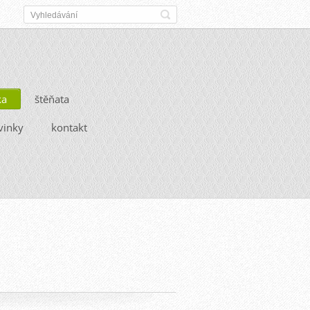
ka
štěňata
vinky
kontakt