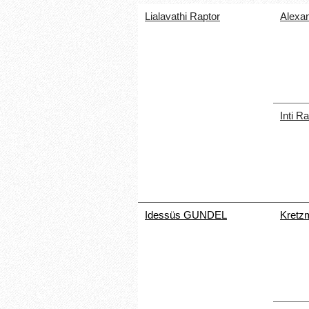
Lialavathi Raptor
Alexa
Inti R
Idessüs GUNDEL
Kret