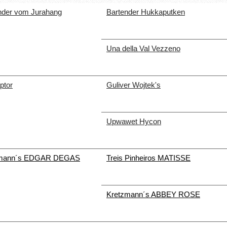
nder vom Jurahang
Bartender Hukkaputken
Una della Val Vezzeno
aptor
Guliver Wojtek's
Upwawet Hycon
zmann´s EDGAR DEGAS
Treis Pinheiros MATISSE
Kretzmann´s ABBEY ROSE