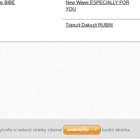
üs BIBE
New Wawe ESPECIALLY FOR
YOU
Töpszli Dakszli RUBIN
Úvodní stránka
ytvořte si webové stránky zdarma!