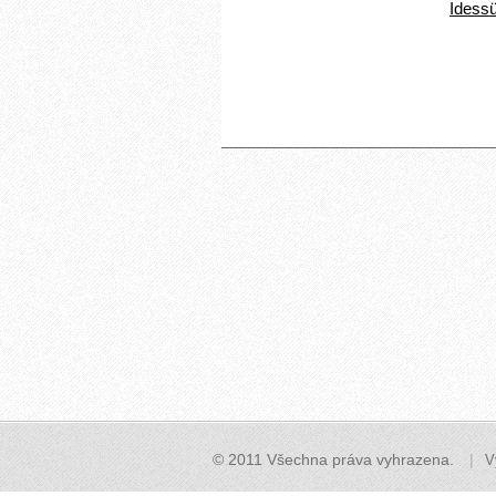
Idess
© 2011 Všechna práva vyhrazena.
V