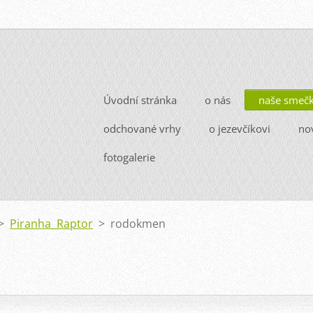
Úvodní stránka
o nás
naše smeč
odchované vrhy
o jezevčíkovi
no
fotogalerie
>
Piranha Raptor
>
rodokmen