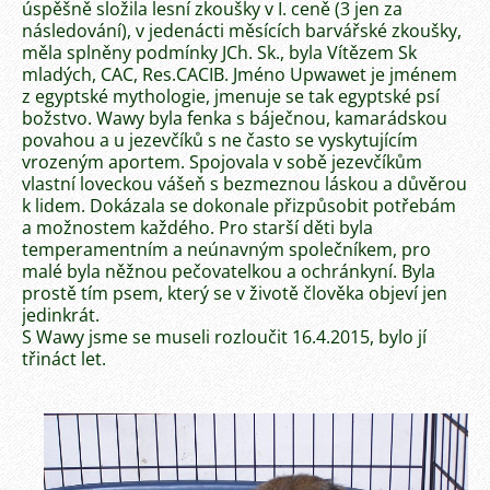
úspěšně složila lesní zkoušky v I. ceně (3 jen za
následování), v jedenácti měsících barvářské zkoušky,
měla splněny podmínky JCh. Sk., byla Vítězem Sk
mladých, CAC, Res.CACIB. Jméno Upwawet je jménem
z egyptské mythologie, jmenuje se tak egyptské psí
božstvo. Wawy byla fenka s báječnou, kamarádskou
povahou a u jezevčíků s ne často se vyskytujícím
vrozeným aportem. Spojovala v sobě jezevčíkům
vlastní loveckou vášeň s bezmeznou láskou a důvěrou
k lidem. Dokázala se dokonale přizpůsobit potřebám
a možnostem každého. Pro starší děti byla
temperamentním a neúnavným společníkem, pro
malé byla něžnou pečovatelkou a ochránkyní. Byla
prostě tím psem, který se v životě člověka objeví jen
jedinkrát.
S Wawy jsme se museli rozloučit 16.4.2015, bylo jí
třináct let.