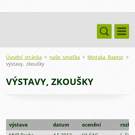
Úvodní stránka
>
naše smečka
>
Mintaka Raptor
>
výstavy, zkoušky
VÝSTAVY, ZKOUŠKY
výstava
datum
ocenění
rozho