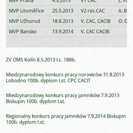
MVP Praha
4.5.2013
V1 CAC
L. Fair
MVP Litoměřice
25.5.2013
V2 res.CAC
A. Bur
MVP Užhorod
18.8.2013
V, CAC, CACIB
O. Dol
MVP Bansko
13.9.2014
V, CAC CACIB
ZV OMS Kolín 8.5.2013 I.c. 188b.
Miedzynarodowy konkurs pracy norowców 31.8.2013
Lobodno 100b. dyplom I.st. CPC CACIT
Miedzynarodowy konkurs pracy jamników 7.9.2013
Biskupin 100b. dyplom I.st.
Regionalny konkurs pracy jamników 7.9.2014 Biskupin
100b. dyplom I.st.