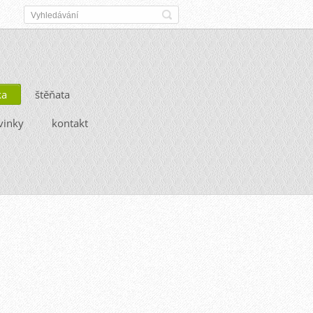
ka
štěňata
vinky
kontakt