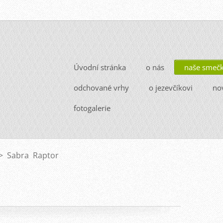
Úvodní stránka
o nás
naše smeč
odchované vrhy
o jezevčíkovi
no
fotogalerie
>
Sabra Raptor