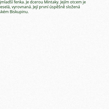
mladší fenka. Je dcerou Mintaky. Jejím otcem je
eselá, vyrovnaná. Její první úspěšně složená
lském Biskupinu.