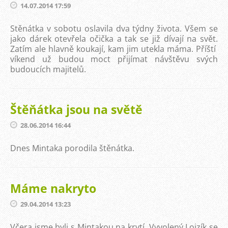
14.07.2014 17:59
Stěnátka v sobotu oslavila dva týdny života. Všem se
jako dárek otevřela očička a tak se již dívají na svět.
Zatím ale hlavně koukají, kam jim utekla máma. Příští
víkend už budou moct přijímat návštěvu svých
budoucích majitelů.
Štěňátka jsou na světě
28.06.2014 16:44
Dnes Mintaka porodila štěnátka.
Máme nakryto
29.04.2014 13:23
Včera jsme byli s Mintakou na krytí. Vyvolený Lojzík se