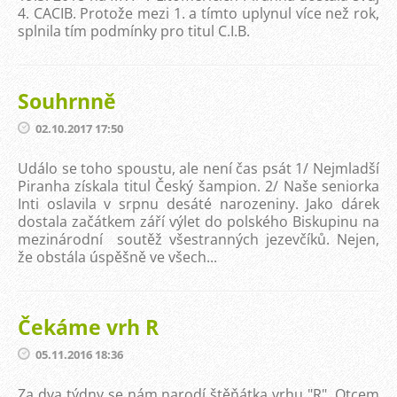
4. CACIB. Protože mezi 1. a tímto uplynul více než rok,
splnila tím podmínky pro titul C.I.B.
Souhrnně
02.10.2017 17:50
Událo se toho spoustu, ale není čas psát 1/ Nejmladší
Piranha získala titul Český šampion. 2/ Naše seniorka
Inti oslavila v srpnu desáté narozeniny. Jako dárek
dostala začátkem září výlet do polského Biskupinu na
mezinárodní soutěž všestranných jezevčíků. Nejen,
že obstála úspěšně ve všech...
Čekáme vrh R
05.11.2016 18:36
Za dva týdny se nám narodí štěňátka vrhu "R". Otcem