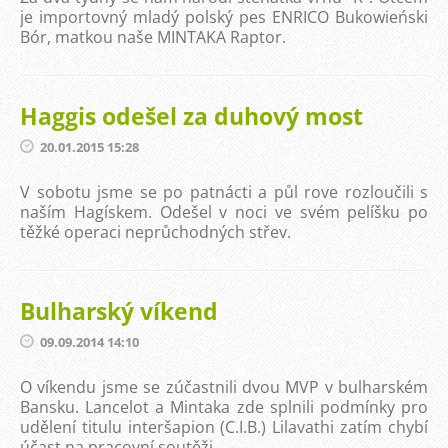
je importovný mladý polský pes ENRICO Bukowieński
Bór, matkou naše MINTAKA Raptor.
Haggis odešel za duhový most
20.01.2015 15:28
V sobotu jsme se po patnácti a půl rove rozloučili s
naším Hagískem. Odešel v noci ve svém pelíšku po
těžké operaci neprůchodných střev.
Bulharský víkend
09.09.2014 14:10
O víkendu jsme se zúčastnili dvou MVP v bulharském
Bansku. Lancelot a Mintaka zde splnili podmínky pro
udělení titulu interšapion (C.I.B.) Lilavathi zatím chybí
účast na pracovní soutěži.