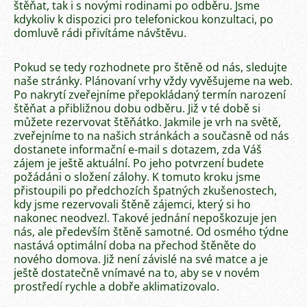
štěňat, tak i s novými rodinami po odběru. Jsme
kdykoliv k dispozici pro telefonickou konzultaci, po
domluvě rádi přivítáme návštěvu.
Pokud se tedy rozhodnete pro štěně od nás, sledujte
naše stránky. Plánovaní vrhy vždy vyvěšujeme na web.
Po nakrytí zveřejníme přepokládaný termín narození
štěňat a přibližnou dobu odběru. Již v té době si
můžete rezervovat štěňátko. Jakmile je vrh na světě,
zveřejníme to na našich stránkách a současně od nás
dostanete informační e-mail s dotazem, zda Váš
zájem je ještě aktuální. Po jeho potvrzení budete
požádáni o složení zálohy. K tomuto kroku jsme
přistoupili po předchozích špatných zkušenostech,
kdy jsme rezervovali štěně zájemci, který si ho
nakonec neodvezl. Takové jednání nepoškozuje jen
nás, ale především štěně samotné. Od osmého týdne
nastává optimální doba na přechod štěněte do
nového domova. Již není závislé na své matce a je
ještě dostatečně vnímavé na to, aby se v novém
prostředí rychle a dobře aklimatizovalo.