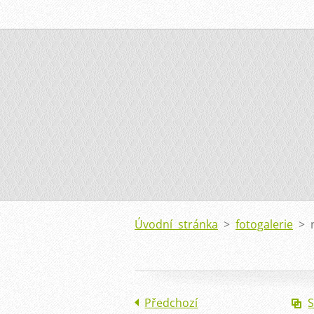
Úvodní stránka
>
fotogalerie
>
Předchozí
S