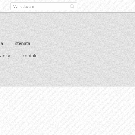
ka
štěňata
vinky
kontakt