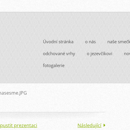
Úvodní stránka
o nás
naše smeč
odchované vrhy
o jezevčíkovi
no
fotogalerie
nasesme.JPG
pustit prezentaci
Následující