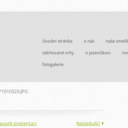
Úvodní stránka
o nás
naše smeč
odchované vrhy
o jezevčíkovi
no
fotogalerie
P1010323.JPG
pustit prezentaci
Následující