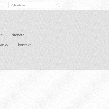
ka
štěňata
vinky
kontakt