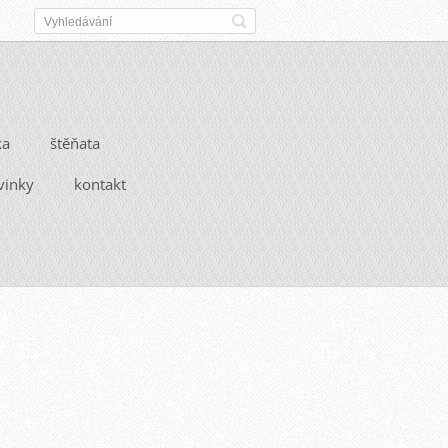
ka
štěňata
vinky
kontakt