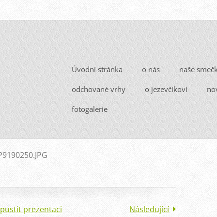
Úvodní stránka
o nás
naše smeč
odchované vrhy
o jezevčíkovi
no
fotogalerie
P9190250.JPG
pustit prezentaci
Následující