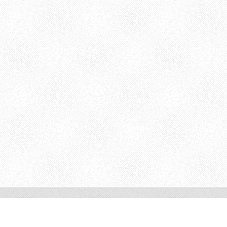
© 2011 Všechna práva vyhrazena.
Vytvořte si www stránky zdarma!