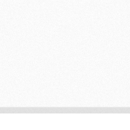
© 2011 Všechna práva vyhrazena.
Vytvořte si www stránky zdarma!