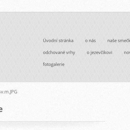
Úvodní stránka
o nás
naše smeč
odchované vrhy
o jezevčíkovi
no
fotogalerie
sv.m.JPG
e