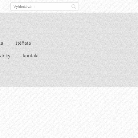
ka
štěňata
vinky
kontakt