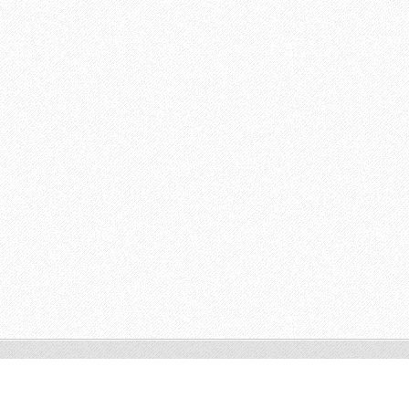
© 2011 Všechna práva vyhrazena.
Vytvořte si www stránky zdarma!