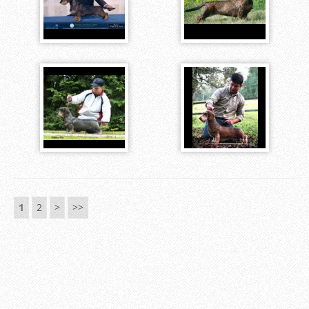
1
2
>
>>