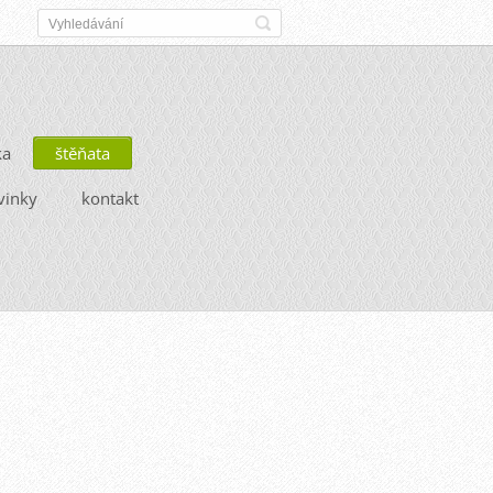
ka
štěňata
vinky
kontakt