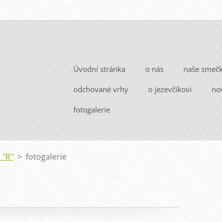
Úvodní stránka
o nás
naše smeč
odchované vrhy
o jezevčíkovi
no
fotogalerie
 "R"
>
fotogalerie